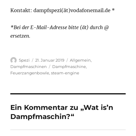
Kontakt: dampfspezi(ät)vodafonemail.de *
*Bei der E-Mail-Adresse bitte (ät) durch @
ersetzen.
Autor
Veröffentlicht
Kategorien
Spezi
21. Januar 2019
Allgemein
,
am
Schlagwörter
Dampfmaschinen
Dampfmaschine
,
Feuerzangenbowle
,
steam-engine
Ein Kommentar zu „Wat is’n
Dampfmaschin?“