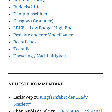
Borkum (Krick)
Buddelschiffe
Dampfmaschinen
Glasgow (Graupner)
LBHE – Low Budget High End
Projekte anderer Modellbauer
Rechtliches
Technik
Upcycling / Nachhaltigkeit
NEUESTE KOMMENTARE
LarisaVep
zu
Jungfernfahrt der „Lady
Scarlett“
Chăn Nuôi Gia Súc
zu
DER MSCP2 – 16 Kanal