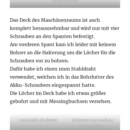
Kardanwelle verläuft sehr
Rahmen aus „Raketen-
schön
Stöcken“
Fertig montiert