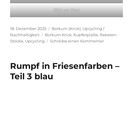
Das Deck des Maschinenraums ist auch
komplett herausnehmbar und wird nur mit vier
Schrauben an den Spanten befestigt.
Am vorderen Spant kam ich leider mit keinem
Bohrer an die Halterung um die Löcher für die
Schrauben vor zu bohren.
Dafür habe ich einen 1mm Stahldraht
verwendet, welchen ich in das Bohrfutter des
Akku-Schraubers eingespannt hatte.
Die Löcher im Deck habe ich etwas größer
gebohrt und mit Messingbuchsen versehen.