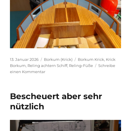
Veröffentlicht
Kategorien
Schlagwörter
13. Januar 2026
Borkum (Krick)
Borkum Krick
,
Krick
am
Borkum
,
Reling achtern Schiff
,
Reling-Füße
Schreibe
zu
einen Kommentar
Reling
Achtern
–
Bescheuert aber sehr
Aus
Drei
nützlich
mach
Eine