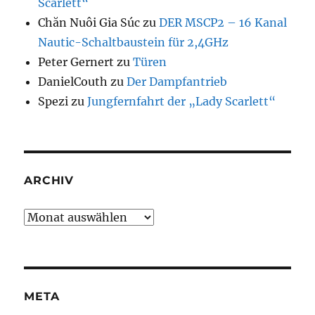
Scarlett“
Chăn Nuôi Gia Súc
zu
DER MSCP2 – 16 Kanal
Nautic-Schaltbaustein für 2,4GHz
Peter Gernert
zu
Türen
DanielCouth
zu
Der Dampfantrieb
Spezi
zu
Jungfernfahrt der „Lady Scarlett“
ARCHIV
Archiv
META