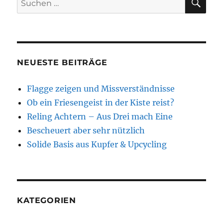
Zeit
nach:
lang
nicht
weiter?
NEUESTE BEITRÄGE
Flagge zeigen und Missverständnisse
Ob ein Friesengeist in der Kiste reist?
Reling Achtern – Aus Drei mach Eine
Bescheuert aber sehr nützlich
Solide Basis aus Kupfer & Upcycling
KATEGORIEN