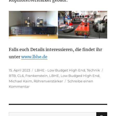
Kopfhörerverstärker gebaut.
Falls euch Details interessieren, die findet ihr
unter
www.lbhe.de
Veröffentlicht
Kategorien
Schlag
15. April 2023
LBHE - Low Budget High End
,
Technik
am
BTB
,
CL6
,
Frankenstein
,
LBHE
,
Low Budged High End
,
Michael Kaim
,
Röhrenverstärker
Schreibe einen
zu
Kommentar
Warum
ging
es
hier
eine
SU
Suchen