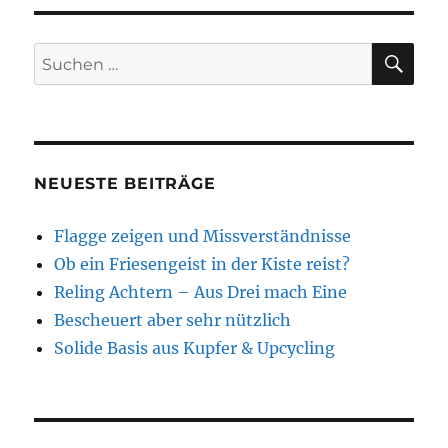
Buddelschiff
SU
Suchen
nach:
NEUESTE BEITRÄGE
Flagge zeigen und Missverständnisse
Ob ein Friesengeist in der Kiste reist?
Reling Achtern – Aus Drei mach Eine
Bescheuert aber sehr nützlich
Solide Basis aus Kupfer & Upcycling