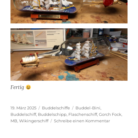
Fertig
Veröffentlicht
Kategorien
Schlagwörter
19. März 2025
Buddelschiffe
Buddel-Bini
,
am
Buddelschiff
,
Buddelschipp
,
Flaschenschiff
,
Gorch Fock
,
zu
MB
,
Wikingerschiff
Schreibe einen Kommentar
Gorch
Fock als