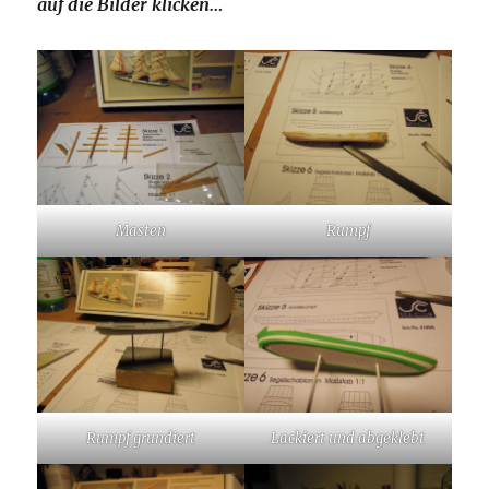
auf die Bilder klicken…
Masten
Rumpf
Rumpf grundiert
Lackiert und abgeklebt