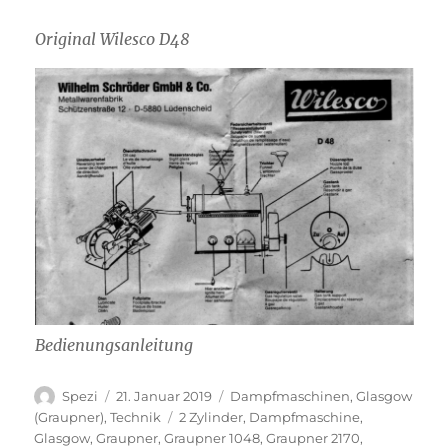
Original Wilesco D48
Bedienungsanleitung
Autor
Veröffentlicht
Kategorien
Spezi
21. Januar 2019
Dampfmaschinen
,
Glasgow
am
Schlagwörter
(Graupner)
,
Technik
2 Zylinder
,
Dampfmaschine
,
Glasgow
,
Graupner
,
Graupner 1048
,
Graupner 2170
,