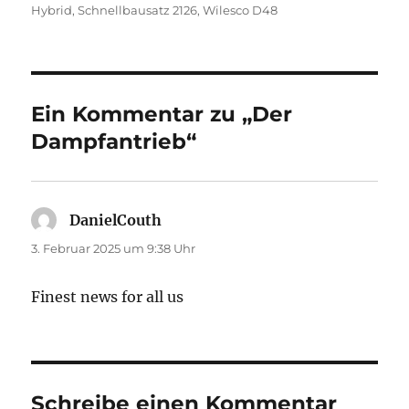
Hybrid
,
Schnellbausatz 2126
,
Wilesco D48
Ein Kommentar zu „Der
Dampfantrieb“
DanielCouth
sagt:
3. Februar 2025 um 9:38 Uhr
Finest news for all us
Schreibe einen Kommentar