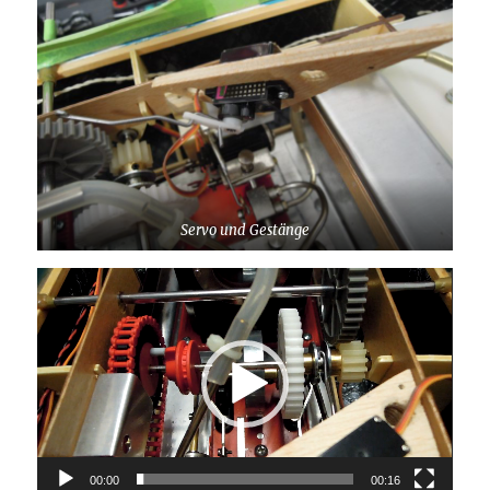
Servo und Gestänge
Video-
Player
00:00
00:16