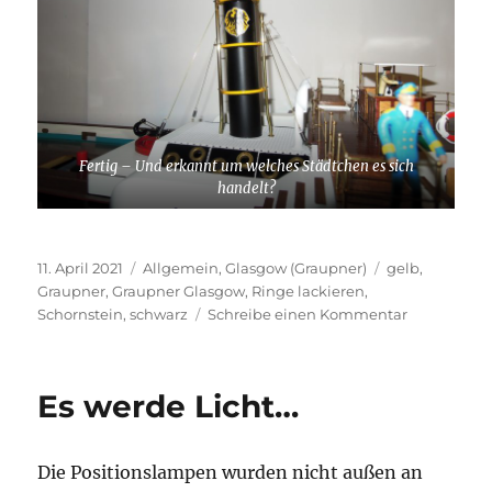
Fertig – Und erkannt um welches Städtchen es sich
handelt?
Veröffentlicht
Kategorien
Schlagwörter
11. April 2021
Allgemein
,
Glasgow (Graupner)
gelb
,
am
Graupner
,
Graupner Glasgow
,
Ringe lackieren
,
zu
Schornstein
,
schwarz
Schreibe einen Kommentar
Dampf
ablassen
Es werde Licht…
Die Positionslampen wurden nicht außen an