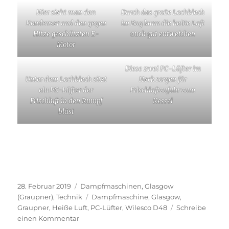
ist unter anderem der Kondenser
untergebracht. Da das Kondenswasser vom
Abdampf immer noch sehr heiß ist habe ich
hinter dem Tank noch ein Blech angebracht
das die Hitze von der Rumpfwand abschirmt.
Außerdem habe ich einen zusätzlichen
Ausschnitt in das Deck gemacht damit man den
Tank entnehmen und entleeren kann.
Anstelle des Holzdecks kommt während der
Fahrt ein braun lackiertes Lochblech aus
Aluminium, unter dem ein PC-Lüfter sitzt, zum
Einsatz.
Die anderen beiden PC-Lüfter sitzen hinter
dem Kessel rechts und links im Spanten.
Dieses werden aber nicht die einzigen
Maßnahmen bleiben. Auch über den Aufbau