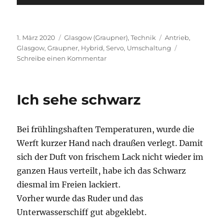
Veröffentlicht
Kategorien
Schlagwörter
1. März 2020
Glasgow (Graupner)
,
Technik
Antrieb
,
am
Glasgow
,
Graupner
,
Hybrid
,
Servo
,
Umschaltung
zu
Schreibe einen Kommentar
Hybrid-
Antrieb
Ich sehe schwarz
Bei frühlingshaften Temperaturen, wurde die
Werft kurzer Hand nach draußen verlegt. Damit
sich der Duft von frischem Lack nicht wieder im
ganzen Haus verteilt, habe ich das Schwarz
diesmal im Freien lackiert.
Vorher wurde das Ruder und das
Unterwasserschiff gut abgeklebt.