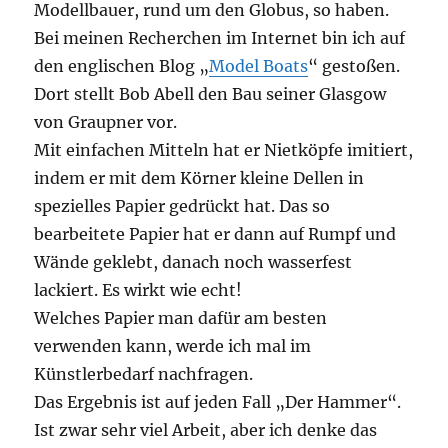
steuern sein.
Anders als Bob, habe ich das original Glasgow-
Ruder umgebaut und nicht einen kompletten
Eigenbau verwendet.
@ Bob: I am a fan of your work!
Video-
Player
00:00
00:22