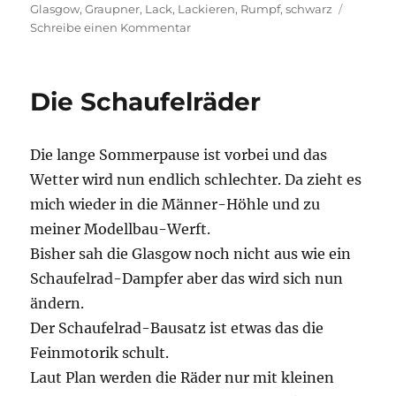
am
Glasgow
,
Graupner
,
Lack
,
Lackieren
,
Rumpf
,
schwarz
zu
Schreibe einen Kommentar
Ich
sehe
schwarz
Die Schaufelräder
Die lange Sommerpause ist vorbei und das
Wetter wird nun endlich schlechter. Da zieht es
mich wieder in die Männer-Höhle und zu
meiner Modellbau-Werft.
Bisher sah die Glasgow noch nicht aus wie ein
Schaufelrad-Dampfer aber das wird sich nun
ändern.
Der Schaufelrad-Bausatz ist etwas das die
Feinmotorik schult.
Laut Plan werden die Räder nur mit kleinen