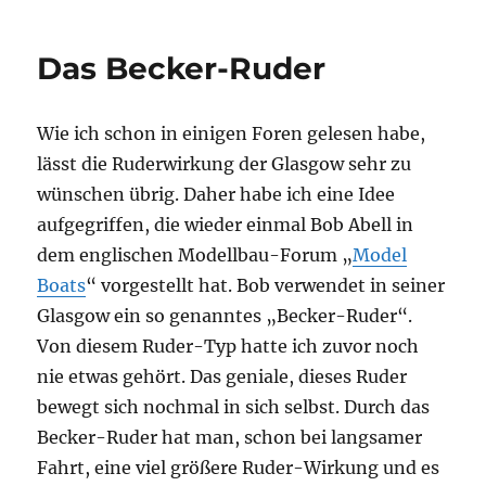
muss viel von der heißen Luft abgeführt
werden können.
Aber das kommt später …
Hier sieht man den
Durch das große Lochblech
Kondenser und den gegen
im Bug kann die heiße Luft
Hitze geschützten E-
auch gut entweichen
Motor