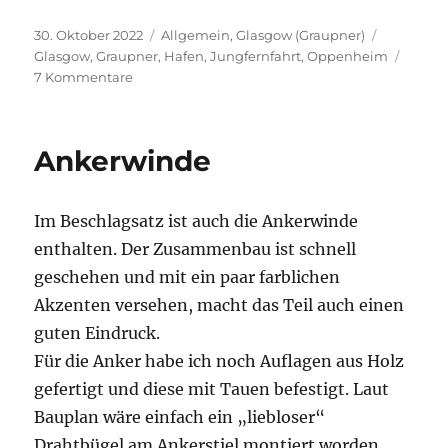
Veröffentlicht
Kategorien
Schlagwör
30. Oktober 2022
Allgemein
,
Glasgow (Graupner)
am
Glasgow
,
Graupner
,
Hafen
,
Jungfernfahrt
,
Oppenheim
zu
7 Kommentare
Jungfernfahrt
der
„Lady
Ankerwinde
Scarlett“
Im Beschlagsatz ist auch die Ankerwinde
enthalten. Der Zusammenbau ist schnell
geschehen und mit ein paar farblichen
Akzenten versehen, macht das Teil auch einen
guten Eindruck.
Für die Anker habe ich noch Auflagen aus Holz
gefertigt und diese mit Tauen befestigt. Laut
Bauplan wäre einfach ein „liebloser“
Drahtbügel am Ankerstiel montiert worden.