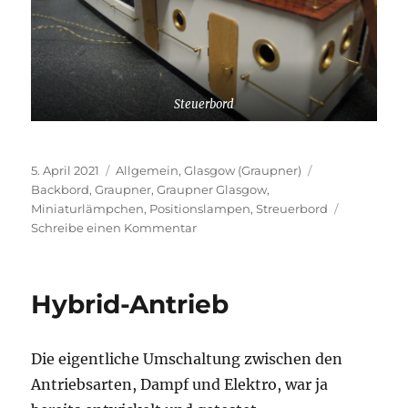
Steuerbord
Veröffentlicht
Kategorien
Schlagwörter
5. April 2021
Allgemein
,
Glasgow (Graupner)
am
Backbord
,
Graupner
,
Graupner Glasgow
,
Miniaturlämpchen
,
Positionslampen
,
Streuerbord
zu
Schreibe einen Kommentar
Es
werde
Licht…
Hybrid-Antrieb
Die eigentliche Umschaltung zwischen den
Antriebsarten, Dampf und Elektro, war ja