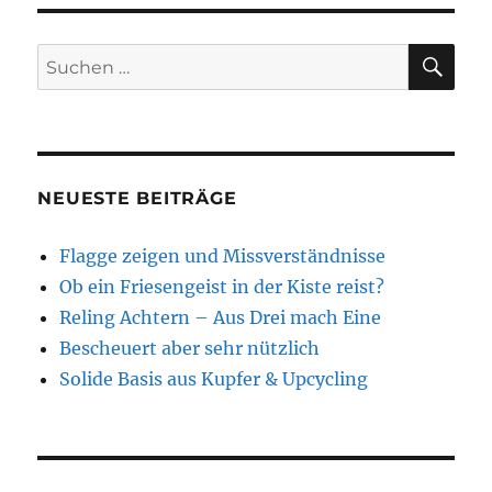
SU
Suchen
nach:
NEUESTE BEITRÄGE
Flagge zeigen und Missverständnisse
Ob ein Friesengeist in der Kiste reist?
Reling Achtern – Aus Drei mach Eine
Bescheuert aber sehr nützlich
Solide Basis aus Kupfer & Upcycling