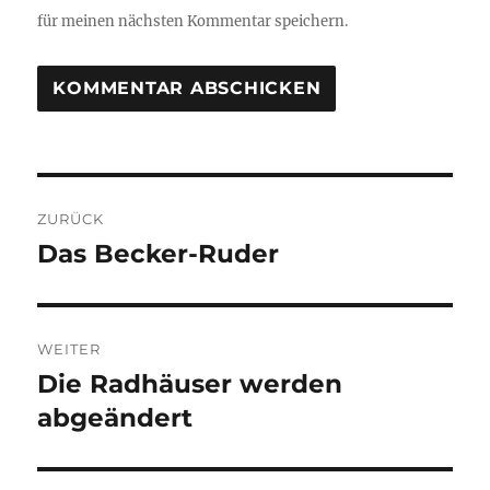
für meinen nächsten Kommentar speichern.
Beitragsnavigation
ZURÜCK
Das Becker-Ruder
Vorheriger
Beitrag:
WEITER
Die Radhäuser werden
Nächster
Beitrag:
abgeändert