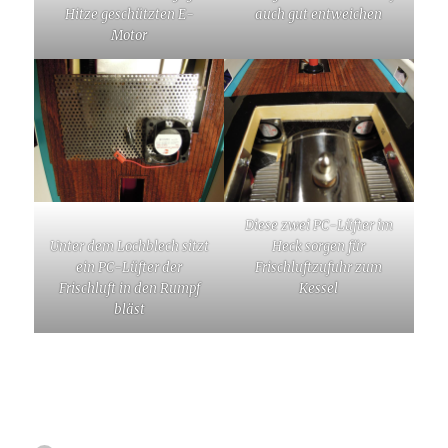
Hitze geschützten E-
auch gut entweichen
Motor
Diese zwei PC-Lüfter im
Unter dem Lochblech sitzt
Heck sorgen für
ein PC-Lüfter der
Frischluftzufuhr zum
Frischluft in den Rumpf
Kessel
bläst