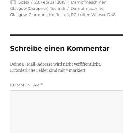
Autor
Veröffentlicht
Kategorien
Spezi
28. Februar 2019
Dampfmaschinen
,
am
Schlagwörter
Glasgow (Graupner)
,
Technik
Dampfmaschine
,
Glasgow
,
Graupner
,
Heiße Luft
,
PC-Lüfter
,
Wilesco D48
Schreibe einen Kommentar
Deine E-Mail-Adresse wird nicht veröffentlicht.
Erforderliche Felder sind mit
*
markiert
KOMMENTAR
*