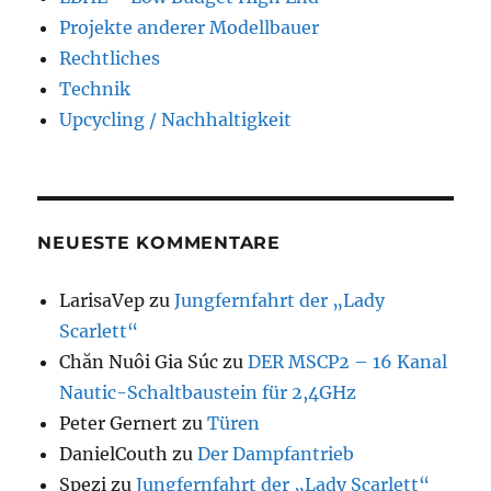
Projekte anderer Modellbauer
Rechtliches
Technik
Upcycling / Nachhaltigkeit
NEUESTE KOMMENTARE
LarisaVep
zu
Jungfernfahrt der „Lady
Scarlett“
Chăn Nuôi Gia Súc
zu
DER MSCP2 – 16 Kanal
Nautic-Schaltbaustein für 2,4GHz
Peter Gernert
zu
Türen
DanielCouth
zu
Der Dampfantrieb
Spezi
zu
Jungfernfahrt der „Lady Scarlett“