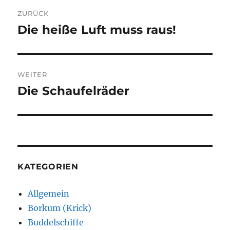
Beitragsnavigation
ZURÜCK
Die heiße Luft muss raus!
Vorheriger
Beitrag:
WEITER
Die Schaufelräder
Nächster
Beitrag:
KATEGORIEN
Allgemein
Borkum (Krick)
Buddelschiffe