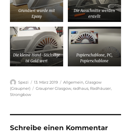
Grundiert wurde mit
Die Ausschnitte werden
Epoxy
erstellt
Die kleine Hand-Stichsäge
Papierschablone, PC,
ist Gold wert
Papierschablone
Autor
Veröffentlicht
Kategorien
Spezi
13. März 2019
Allgemein
,
Glasgow
am
Schlagwörter
(Graupner)
Graupner Glasgow
,
radhaus
,
Radhäuser
,
Strongbow
Schreibe einen Kommentar