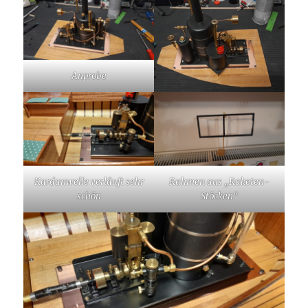
Anprobe
Kardanwelle verläuft sehr
Rahmen aus „Raketen-
schön
Stöcken“