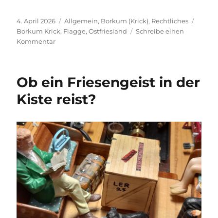
Veröffentlicht
Kategorien
Schlag
4. April 2026
Allgemein
,
Borkum (Krick)
,
Rechtliches
am
Borkum Krick
,
Flagge
,
Ostfriesland
Schreibe einen
zu
Kommentar
Flagge
zeigen
und
Ob ein Friesengeist in der
Missverständnisse
Kiste reist?