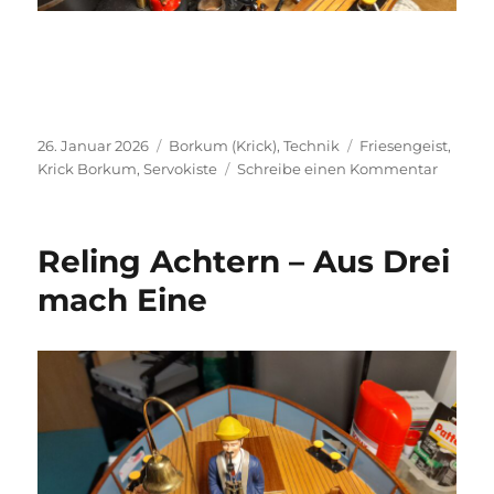
Veröffentlicht
Kategorien
Schlagwörter
26. Januar 2026
Borkum (Krick)
,
Technik
Friesengeist
,
am
zu
Krick Borkum
,
Servokiste
Schreibe einen Kommentar
Ob
ein
Friesen
Reling Achtern – Aus Drei
in
der
mach Eine
Kiste
reist?