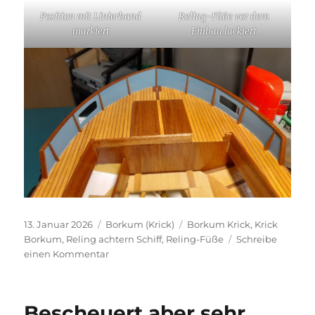
Position mit Linierband
Reling-Füße vor dem
markiert
Einbau lackiert
Veröffentlicht
Kategorien
Schlagwörter
13. Januar 2026
Borkum (Krick)
Borkum Krick
,
Krick
am
Borkum
,
Reling achtern Schiff
,
Reling-Füße
Schreibe
zu
einen Kommentar
Reling
Achtern
–
Bescheuert aber sehr
Aus