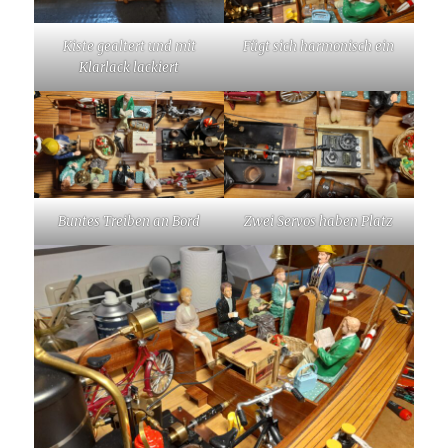
Kiste gealtert und mit
Fügt sich harmonisch ein
Klarlack lackiert
Buntes Treiben an Bord
Zwei Servos haben Platz