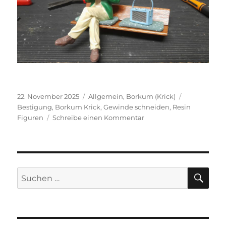
Veröffentlicht
Kategorien
Schlagwörte
22. November 2025
Allgemein
,
Borkum (Krick)
am
Bestigung
,
Borkum Krick
,
Gewinde schneiden
,
Resin
zu
Figuren
Schreibe einen Kommentar
Popo-
Abdruck
im
Kissen
SU
Suchen
nach: