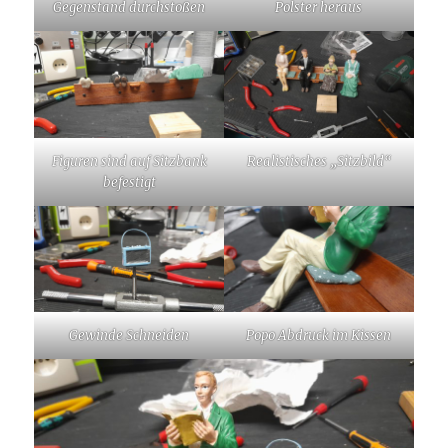
Gegenstand durchstoßen
Polster heraus
Figuren sind auf Sitzbank
Realistisches „Sitzbild“
befestigt
Gewinde Schneiden
Popo Abdruck im Kissen