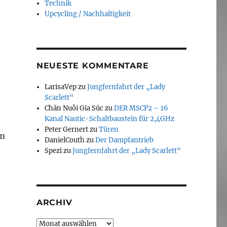
Technik
Upcycling / Nachhaltigkeit
NEUESTE KOMMENTARE
LarisaVep
zu
Jungfernfahrt der „Lady
Scarlett“
Chăn Nuôi Gia Súc
zu
DER MSCP2 – 16
Kanal Nautic-Schaltbaustein für 2,4GHz
Peter Gernert
zu
Türen
um
DanielCouth
zu
Der Dampfantrieb
Spezi
zu
Jungfernfahrt der „Lady Scarlett“
ARCHIV
Archiv