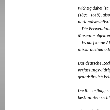
Wichtig dabei ist
(1871–1918), als
nationalsozialist
Die Verwendung e
Museumsobjekten,
Es darf keine Abs
missbrauchen oder
Das deutsche Rech
verfassungswidri
grundsätzlich kei
Die Reichsflagge d
bestimmten recht