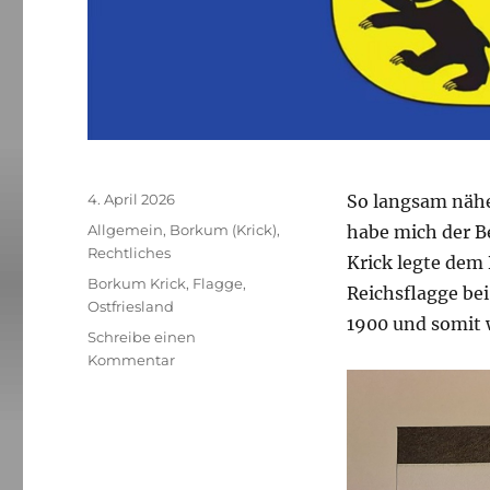
Veröffentlicht
4. April 2026
So langsam nähe
am
Kategorien
Allgemein
,
Borkum (Krick)
,
habe mich der B
Rechtliches
Krick legte dem
Schlagwörter
Borkum Krick
,
Flagge
,
Reichsflagge bei
Ostfriesland
1900 und somit w
Schreibe einen
zu
Kommentar
Flagge
zeigen
und
Missverständnisse