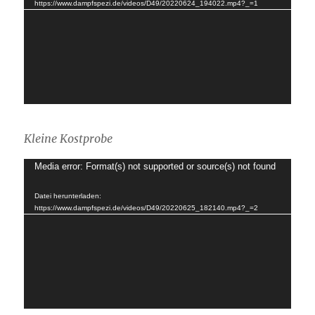
https://www.dampfspezi.de/videos/D49/20220624_194022.mp4?_=1
Kleine Kostprobe
Video-
Media error: Format(s) not supported or source(s) not found
Player
Datei herunterladen:
https://www.dampfspezi.de/videos/D49/20220625_182140.mp4?_=2