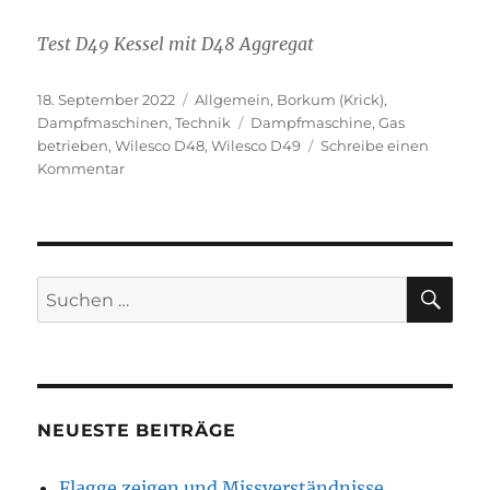
Test D49 Kessel mit D48 Aggregat
Veröffentlicht
Kategorien
18. September 2022
Allgemein
,
Borkum (Krick)
,
am
Schlagwörter
Dampfmaschinen
,
Technik
Dampfmaschine
,
Gas
betrieben
,
Wilesco D48
,
Wilesco D49
Schreibe einen
zu
Kommentar
Wilesco
D49
Dampfmaschinen-
Tuning
SU
Suchen
nach:
NEUESTE BEITRÄGE
Flagge zeigen und Missverständnisse