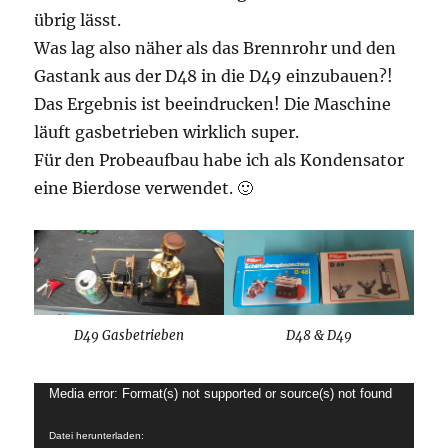
übrig lässt.
Was lag also näher als das Brennrohr und den
Gastank aus der D48 in die D49 einzubauen?!
Das Ergebnis ist beeindrucken! Die Maschine
läuft gasbetrieben wirklich super.
Für den Probeaufbau habe ich als Kondensator
eine Bierdose verwendet. 🙂
D49 Gasbetrieben
D48 & D49
Video-
Media error: Format(s) not supported or source(s) not found
Player
Datei herunterladen: