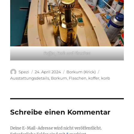
Koffer, Korb und Flaschen
Autor
Veröffentlicht
Kategorien
Schlagwörter
Spezi
24. April 2024
Borkum (Krick)
am
Ausstattungsdetails
,
Borkum
,
Flaschen
,
koffer
,
korb
Schreibe einen Kommentar
Deine E-Mail-Adresse wird nicht veröffentlicht.