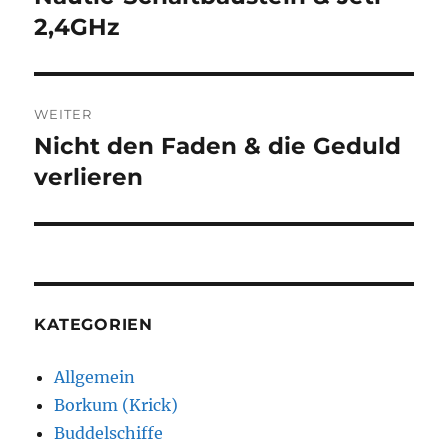
Beitrag:
2,4GHz
WEITER
Nicht den Faden & die Geduld
Nächster
Beitrag:
verlieren
KATEGORIEN
Allgemein
Borkum (Krick)
Buddelschiffe