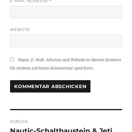
E-MAIL-ADRESSE
*
WEBSITE
Name, E-Mail-Adresse und Website in diesem Browser
für meinen nächsten Kommentar speichern.
Beitragsnavigation
ZURÜCK
Nautic-Schaltbaustein & Jeti
Vorheriger