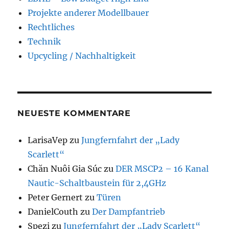
Projekte anderer Modellbauer
Rechtliches
Technik
Upcycling / Nachhaltigkeit
NEUESTE KOMMENTARE
LarisaVep
zu
Jungfernfahrt der „Lady
Scarlett“
Chăn Nuôi Gia Súc
zu
DER MSCP2 – 16 Kanal
Nautic-Schaltbaustein für 2,4GHz
Peter Gernert
zu
Türen
DanielCouth
zu
Der Dampfantrieb
Spezi
zu
Jungfernfahrt der „Lady Scarlett“