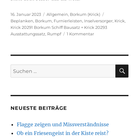
Veröffentlicht
Kategorien
Schlagwörter
16. Januar 2023
Allgemein
,
Borkum (Krick)
am
Beplanken
,
Borkum
,
Furnierleisten
,
Inselversorger
,
Krick
,
Krick 20291 Borkum Schiff Bausatz + Krick 20293
zu
Ausstattungssatz
,
Rumpf
1 Kommentar
Das
muss
man
sich
Leisten
SU
Suchen
können
nach:
NEUESTE BEITRÄGE
Flagge zeigen und Missverständnisse
Ob ein Friesengeist in der Kiste reist?