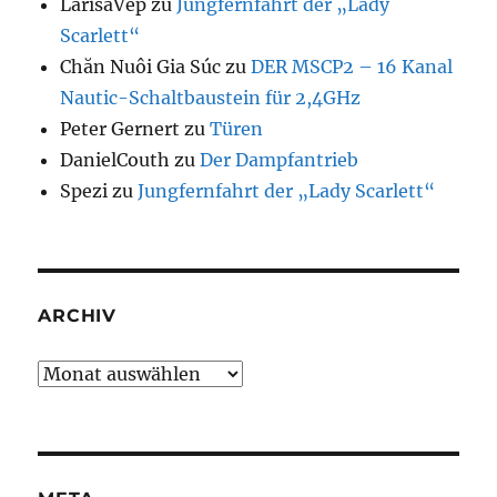
LarisaVep
zu
Jungfernfahrt der „Lady
Scarlett“
Chăn Nuôi Gia Súc
zu
DER MSCP2 – 16 Kanal
Nautic-Schaltbaustein für 2,4GHz
Peter Gernert
zu
Türen
DanielCouth
zu
Der Dampfantrieb
Spezi
zu
Jungfernfahrt der „Lady Scarlett“
ARCHIV
Archiv