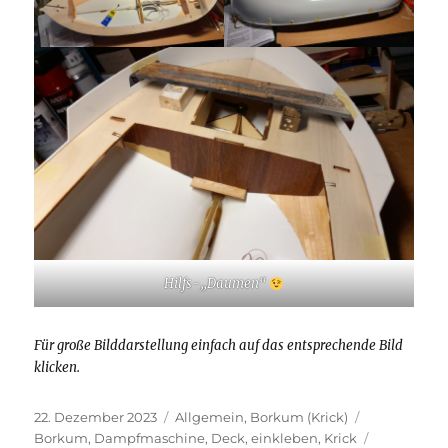
Hilfs-„Daumen“
Für große Bilddarstellung einfach auf das entsprechende Bild
klicken.
Veröffentlicht
Kategorien
Schlagwörte
22. Dezember 2023
Allgemein
,
Borkum (Krick)
am
Borkum
,
Dampfmaschine
,
Deck
,
einkleben
,
Krick