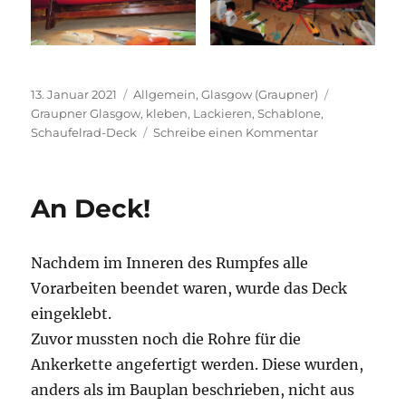
Veröffentlicht
Kategorien
Schlagwört
13. Januar 2021
Allgemein
,
Glasgow (Graupner)
am
Graupner Glasgow
,
kleben
,
Lackieren
,
Schablone
,
zu
Schaufelrad-Deck
Schreibe einen Kommentar
Schaufelrad-
Decks
An Deck!
Nachdem im Inneren des Rumpfes alle
Vorarbeiten beendet waren, wurde das Deck
eingeklebt.
Zuvor mussten noch die Rohre für die
Ankerkette angefertigt werden. Diese wurden,
anders als im Bauplan beschrieben, nicht aus