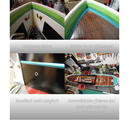
Gebogene Rohre
Schutz durch Klebeband
Rundloch statt Langloch
Gummibänder fixieren das
Deck während der
Trockenphase