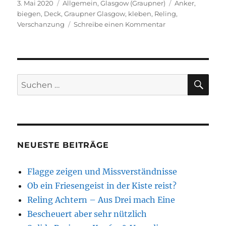
Veröffentlicht
Kategorien
Schlagwörter
3. Mai 2020
Allgemein
,
Glasgow (Graupner)
Anker
,
am
biegen
,
Deck
,
Graupner Glasgow
,
kleben
,
Reling
,
zu
Verschanzung
Schreibe einen Kommentar
An
Deck!
SU
Suchen
nach:
NEUESTE BEITRÄGE
Flagge zeigen und Missverständnisse
Ob ein Friesengeist in der Kiste reist?
Reling Achtern – Aus Drei mach Eine
Bescheuert aber sehr nützlich