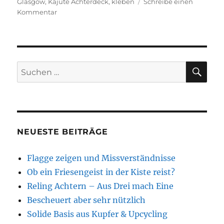
am
Glasgow
,
Kajüte Achterdeck
,
kleben
Schreibe einen
zu
Kommentar
Kajüte
Achterdeck
SU
Suchen
nach:
NEUESTE BEITRÄGE
Flagge zeigen und Missverständnisse
Ob ein Friesengeist in der Kiste reist?
Reling Achtern – Aus Drei mach Eine
Bescheuert aber sehr nützlich
Solide Basis aus Kupfer & Upcycling