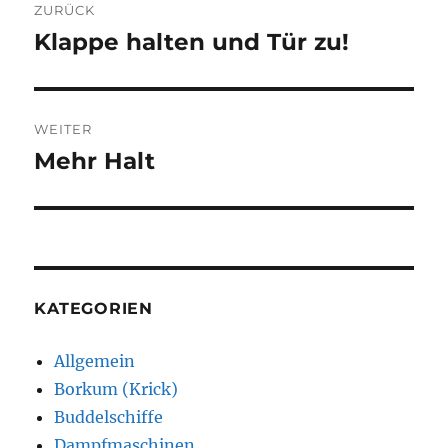
ZURÜCK
Klappe halten und Tür zu!
Vorheriger
Beitrag:
WEITER
Mehr Halt
Nächster
Beitrag:
KATEGORIEN
Allgemein
Borkum (Krick)
Buddelschiffe
Dampfmaschinen