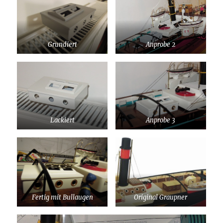
Grundiert
Anprobe 2
Lackiert
Anprobe 3
Fertig mit Bullaugen
Original Graupner