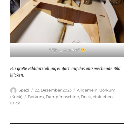
Hilfs-„Daumen“
Für große Bilddarstellung einfach auf das entsprechende Bild
klicken.
Autor
Veröffentlicht
Kategorien
Spezi
22. Dezember 2023
Allgemein
,
Borkum
am
Schlagwörter
(Krick)
Borkum
,
Dampfmaschine
,
Deck
,
einkleben
,
Krick