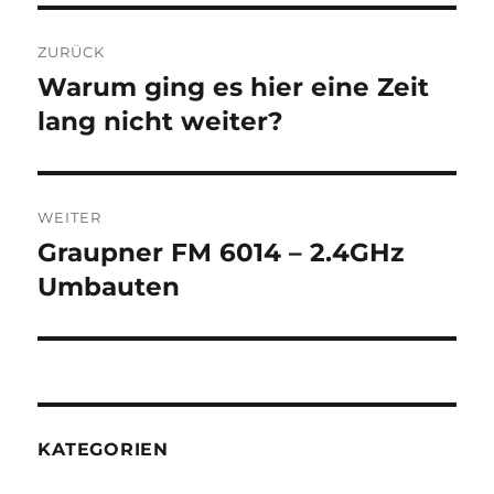
Beitragsnavigation
ZURÜCK
Warum ging es hier eine Zeit
Vorheriger
Beitrag:
lang nicht weiter?
WEITER
Graupner FM 6014 – 2.4GHz
Nächster
Beitrag:
Umbauten
KATEGORIEN