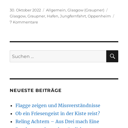
Veröffentlicht
Kategorien
Schlagwör
30. Oktober 2022
Allgemein
,
Glasgow (Graupner)
am
Glasgow
,
Graupner
,
Hafen
,
Jungfernfahrt
,
Oppenheim
zu
7 Kommentare
Jungfernfahrt
der
„Lady
Scarlett“
SU
Suchen
nach:
NEUESTE BEITRÄGE
Flagge zeigen und Missverständnisse
Ob ein Friesengeist in der Kiste reist?
Reling Achtern – Aus Drei mach Eine