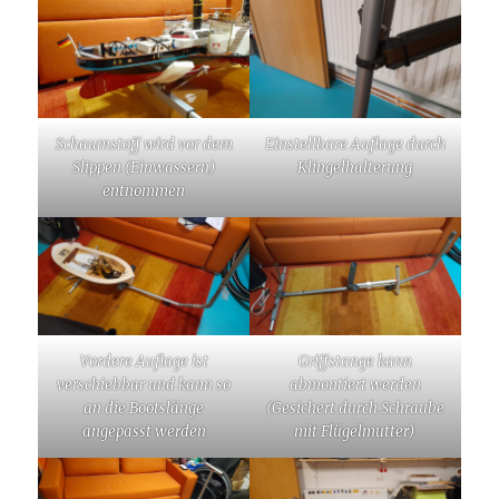
Schaumstoff wird vor dem
Einstellbare Auflage durch
Slippen (Einwassern)
Klingelhalterung
entnommen
Vordere Auflage ist
Griffstange kann
verschiebbar und kann so
abmontiert werden
an die Bootslänge
(Gesichert durch Schraube
angepasst werden
mit Flügelmutter)