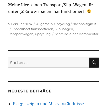
Meine Idee, einen Transport/Slip-Wagen für
unter 50Euro zu bauen, hat funktioniert!
Veröffentlicht
Kategorien
5. Februar 2024
Allgemein
,
Upcycling / Nachhaltigkeit
am
Schlagwörter
Modellboot transportieren
,
Slip-Wagen
,
zu
Transportwagen
,
Upcycling
Schreibe einen Kommentar
Ein
Slip-
Wag
muss
nicht
SU
Suchen
sexy
nach:
sein
;-)
NEUESTE BEITRÄGE
Flagge zeigen und Missverständnisse