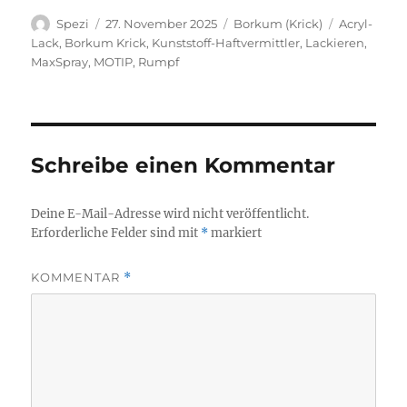
Autor
Veröffentlicht
Kategorien
Schlagwört
Spezi
27. November 2025
Borkum (Krick)
Acryl-
am
Lack
,
Borkum Krick
,
Kunststoff-Haftvermittler
,
Lackieren
,
MaxSpray
,
MOTIP
,
Rumpf
Schreibe einen Kommentar
Deine E-Mail-Adresse wird nicht veröffentlicht.
Erforderliche Felder sind mit
*
markiert
KOMMENTAR
*