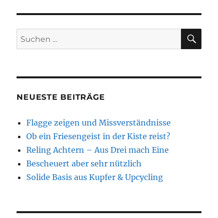
SU
Suchen
nach:
NEUESTE BEITRÄGE
Flagge zeigen und Missverständnisse
Ob ein Friesengeist in der Kiste reist?
Reling Achtern – Aus Drei mach Eine
Bescheuert aber sehr nützlich
Solide Basis aus Kupfer & Upcycling