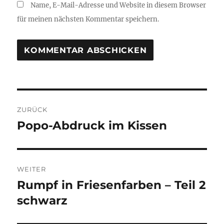
Name, E-Mail-Adresse und Website in diesem Browser
für meinen nächsten Kommentar speichern.
Beitragsnavigation
ZURÜCK
Popo-Abdruck im Kissen
Vorheriger
Beitrag:
WEITER
Rumpf in Friesenfarben – Teil 2
Nächster
Beitrag:
schwarz