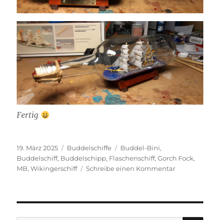
Fertig
Veröffentlicht
Kategorien
Schlagwörter
19. März 2025
Buddelschiffe
Buddel-Bini
,
am
Buddelschiff
,
Buddelschipp
,
Flaschenschiff
,
Gorch Fock
,
zu
MB
,
Wikingerschiff
Schreibe einen Kommentar
Gorch
Fock als
Buddelschiff