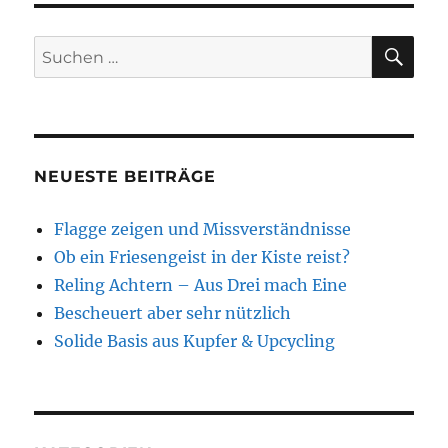
SU
Suchen
nach:
NEUESTE BEITRÄGE
Flagge zeigen und Missverständnisse
Ob ein Friesengeist in der Kiste reist?
Reling Achtern – Aus Drei mach Eine
Bescheuert aber sehr nützlich
Solide Basis aus Kupfer & Upcycling