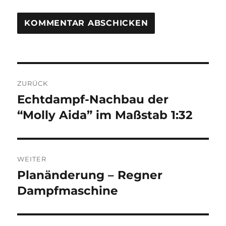
Beitragsnavigation
ZURÜCK
Echtdampf-Nachbau der
Vorheriger
Beitrag:
“Molly Aida” im Maßstab 1:32
WEITER
Planänderung – Regner
Nächster
Beitrag:
Dampfmaschine