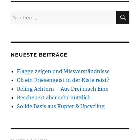
SU
Suchen
nach:
NEUESTE BEITRÄGE
Flagge zeigen und Missverständnisse
Ob ein Friesengeist in der Kiste reist?
Reling Achtern – Aus Drei mach Eine
Bescheuert aber sehr nützlich
Solide Basis aus Kupfer & Upcycling