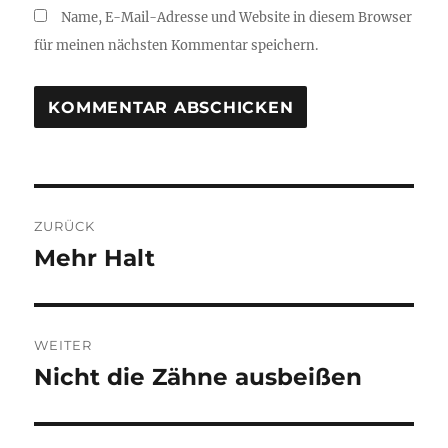
Name, E-Mail-Adresse und Website in diesem Browser
für meinen nächsten Kommentar speichern.
Beitragsnavigation
ZURÜCK
Mehr Halt
Vorheriger
Beitrag:
WEITER
Nicht die Zähne ausbeißen
Nächster
Beitrag: