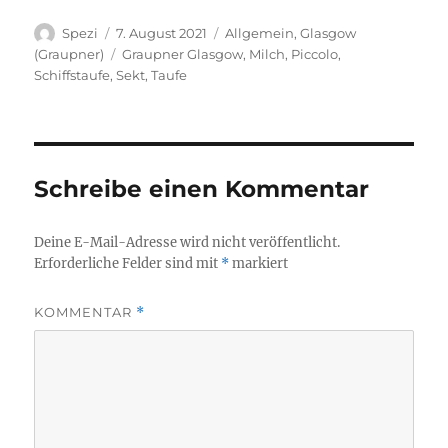
Autor
Veröffentlicht
Kategorien
Spezi
7. August 2021
Allgemein
,
Glasgow
am
Schlagwörter
(Graupner)
Graupner Glasgow
,
Milch
,
Piccolo
,
Schiffstaufe
,
Sekt
,
Taufe
Schreibe einen Kommentar
Deine E-Mail-Adresse wird nicht veröffentlicht.
Erforderliche Felder sind mit
*
markiert
KOMMENTAR
*