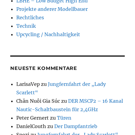
LBHE – Low Budget High End
Projekte anderer Modellbauer
Rechtliches
Technik
Upcycling / Nachhaltigkeit
NEUESTE KOMMENTARE
LarisaVep
zu
Jungfernfahrt der „Lady
Scarlett“
Chăn Nuôi Gia Súc
zu
DER MSCP2 – 16 Kanal
Nautic-Schaltbaustein für 2,4GHz
Peter Gernert
zu
Türen
DanielCouth
zu
Der Dampfantrieb
Spezi
zu
Jungfernfahrt der „Lady Scarlett“