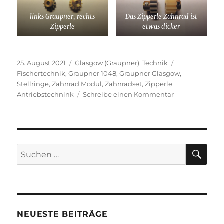
links Graupner, rechts
Das Zipperle Zahnrad ist
Zipperle
etwas dicker
Veröffentlicht
Kategorien
Schlagwörter
25. August 2021
Glasgow (Graupner)
,
Technik
am
Fischertechnik
,
Graupner 1048
,
Graupner Glasgow
,
Stellringe
,
Zahnrad Modul
,
Zahnradset
,
Zipperle
zu
Antriebstechnink
Schreibe einen Kommentar
Nicht
die
Zähne
ausbeißen
SU
Suchen
nach:
NEUESTE BEITRÄGE