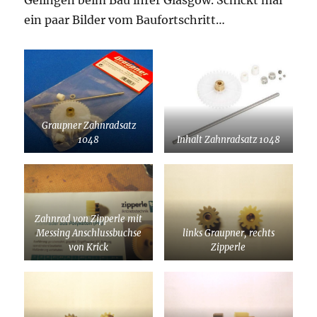
Gelingen beim Bau ihrer Glasgow. Schickt mal
ein paar Bilder vom Baufortschritt…
Graupner Zahnradsatz
1048
Inhalt Zahnradsatz 1048
Zahnrad von Zipperle mit
Messing Anschlussbuchse
links Graupner, rechts
von Krick
Zipperle