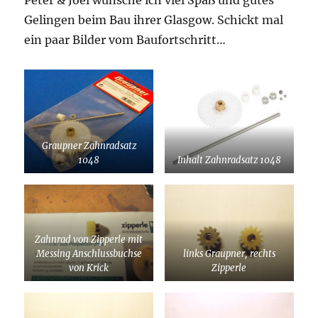
Peter & Joel wünsche ich viel Spaß und gutes
Gelingen beim Bau ihrer Glasgow. Schickt mal
ein paar Bilder vom Baufortschritt…
Graupner Zahnradsatz
1048
Inhalt Zahnradsatz 1048
Zahnrad von Zipperle mit
Messing Anschlussbuchse
links Graupner, rechts
von Krick
Zipperle