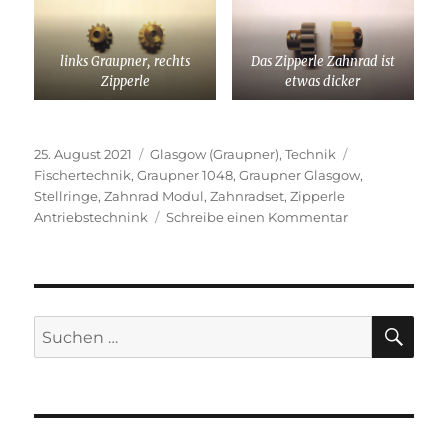
links Graupner, rechts
Das Zipperle Zahnrad ist
Zipperle
etwas dicker
Veröffentlicht
Kategorien
Schlagwörter
25. August 2021
Glasgow (Graupner)
,
Technik
am
Fischertechnik
,
Graupner 1048
,
Graupner Glasgow
,
Stellringe
,
Zahnrad Modul
,
Zahnradset
,
Zipperle
zu
Antriebstechnink
Schreibe einen Kommentar
Nicht
die
Zähne
ausbeißen
SU
Suchen
nach: