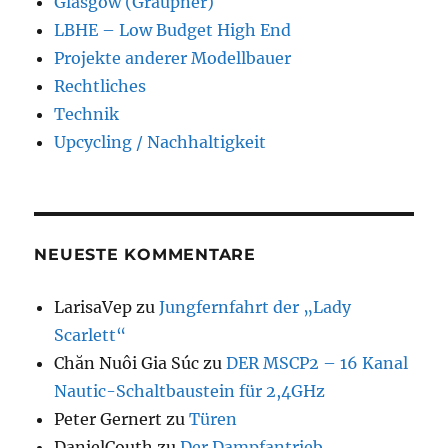
Glasgow (Graupner)
LBHE – Low Budget High End
Projekte anderer Modellbauer
Rechtliches
Technik
Upcycling / Nachhaltigkeit
NEUESTE KOMMENTARE
LarisaVep
zu
Jungfernfahrt der „Lady
Scarlett“
Chăn Nuôi Gia Súc
zu
DER MSCP2 – 16 Kanal
Nautic-Schaltbaustein für 2,4GHz
Peter Gernert
zu
Türen
DanielCouth
zu
Der Dampfantrieb