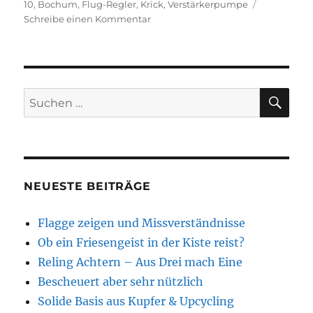
am
10
,
Bochum
,
Flug-Regler
,
Krick
,
Verstärkerpumpe
zu
Schreibe einen Kommentar
Elektronik-
Testaufbau
SU
Suchen
nach:
NEUESTE BEITRÄGE
Flagge zeigen und Missverständnisse
Ob ein Friesengeist in der Kiste reist?
Reling Achtern – Aus Drei mach Eine
Bescheuert aber sehr nützlich
Solide Basis aus Kupfer & Upcycling