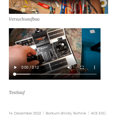
Versuchsaufbau
Testlauf
Veröffentlicht
Kategorien
Schlagwörter
14. Dezember 2022
Borkum (Krick)
,
Technik
ACE ESC-