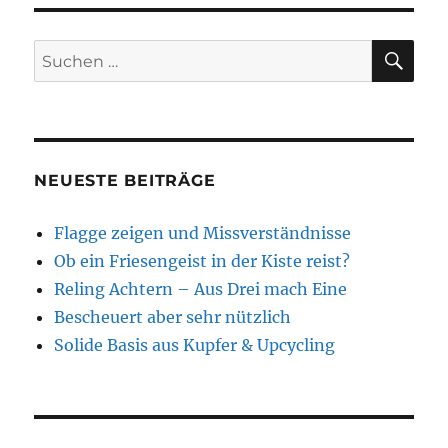
SU
Suchen
nach:
NEUESTE BEITRÄGE
Flagge zeigen und Missverständnisse
Ob ein Friesengeist in der Kiste reist?
Reling Achtern – Aus Drei mach Eine
Bescheuert aber sehr nützlich
Solide Basis aus Kupfer & Upcycling