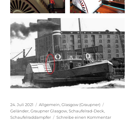
Veröffentlicht
Kategorien
Schlagwörter
24. Juli 2021
Allgemein
,
Glasgow (Graupner)
am
Geländer
,
Graupner Glasgow
,
Schaufelrad-Deck
,
zu
Schaufelraddampfer
Schreibe einen Kommentar
Mehr
Halt