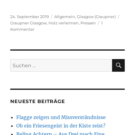
Veröffentlicht
Kategorien
Schlag
24. September 2019
Allgemein
,
Glasgow (Graupner)
am
Graupner Glasgow
,
Holz verleimen
,
Pressen
1
zu
Kommentar
Aus
krumm
mach
gerade…
SU
Suchen
nach:
NEUESTE BEITRÄGE
Flagge zeigen und Missverständnisse
Ob ein Friesengeist in der Kiste reist?
Reling Achtern – Aus Drei mach Eine