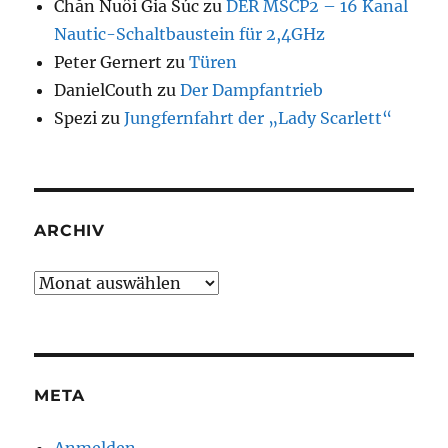
Chăn Nuôi Gia Súc
zu
DER MSCP2 – 16 Kanal
Nautic-Schaltbaustein für 2,4GHz
Peter Gernert
zu
Türen
DanielCouth
zu
Der Dampfantrieb
Spezi
zu
Jungfernfahrt der „Lady Scarlett“
ARCHIV
Archiv
META
Anmelden