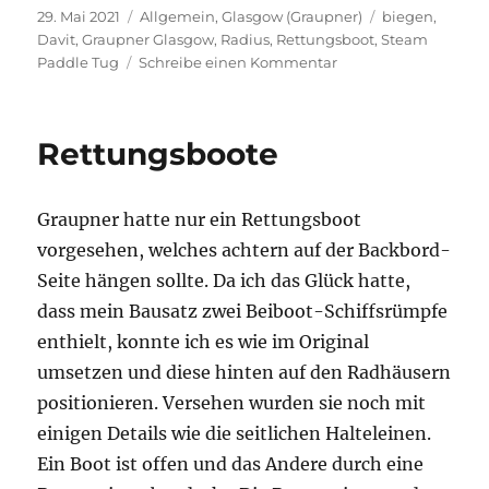
Veröffentlicht
Kategorien
Schlagwörter
29. Mai 2021
Allgemein
,
Glasgow (Graupner)
biegen
,
am
Davit
,
Graupner Glasgow
,
Radius
,
Rettungsboot
,
Steam
zu
Paddle Tug
Schreibe einen Kommentar
Davit
Rettungsboote
Graupner hatte nur ein Rettungsboot
vorgesehen, welches achtern auf der Backbord-
Seite hängen sollte. Da ich das Glück hatte,
dass mein Bausatz zwei Beiboot-Schiffsrümpfe
enthielt, konnte ich es wie im Original
umsetzen und diese hinten auf den Radhäusern
positionieren. Versehen wurden sie noch mit
einigen Details wie die seitlichen Halteleinen.
Ein Boot ist offen und das Andere durch eine