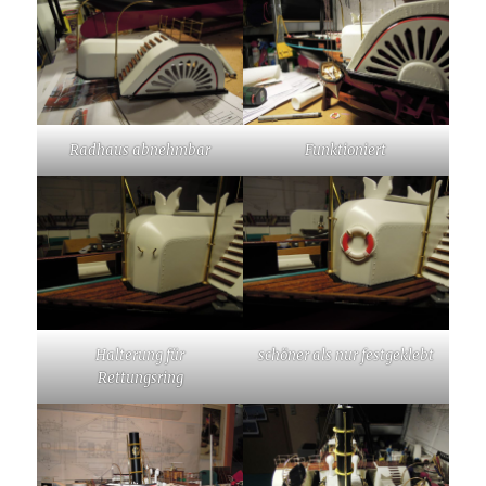
Radhaus abnehmbar
Funktioniert
Halterung für
schöner als nur festgeklebt
Rettungsring