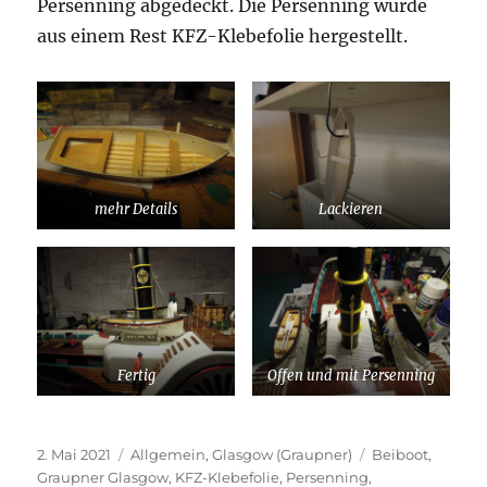
Persenning abgedeckt. Die Persenning wurde
aus einem Rest KFZ-Klebefolie hergestellt.
mehr Details
Lackieren
Fertig
Offen und mit Persenning
Veröffentlicht
Kategorien
Schlagwörter
2. Mai 2021
Allgemein
,
Glasgow (Graupner)
Beiboot
,
am
Graupner Glasgow
,
KFZ-Klebefolie
,
Persenning
,