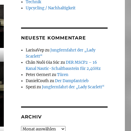
Technik
Upcycling / Nachhaltigkeit
NEUESTE KOMMENTARE
LarisaVep
zu
Jungfernfahrt der „Lady
Scarlett“
Chăn Nuôi Gia Súc
zu
DER MSCP2 – 16
Kanal Nautic-Schaltbaustein für 2,4GHz
Peter Gernert
zu
Türen
DanielCouth
zu
Der Dampfantrieb
Spezi
zu
Jungfernfahrt der „Lady Scarlett“
ARCHIV
Archiv