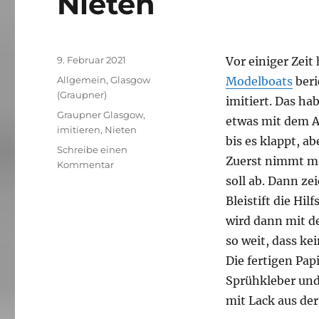
Nieten
Veröffentlicht
9. Februar 2021
Vor einiger Zeit
am
Kategorien
Allgemein
,
Glasgow
Modelboats
beri
(Graupner)
imitiert. Das h
Schlagwörter
Graupner Glasgow
,
etwas mit dem 
imitieren
,
Nieten
bis es klappt, ab
Schreibe einen
Zuerst nimmt ma
zu
Kommentar
Nieten
soll ab. Dann ze
Bleistift die Hi
wird dann mit de
so weit, dass ke
Die fertigen Pa
Sprühkleber und 
mit Lack aus der