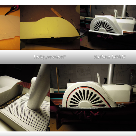
Fertig „vernietet“
Radhaus beklebt