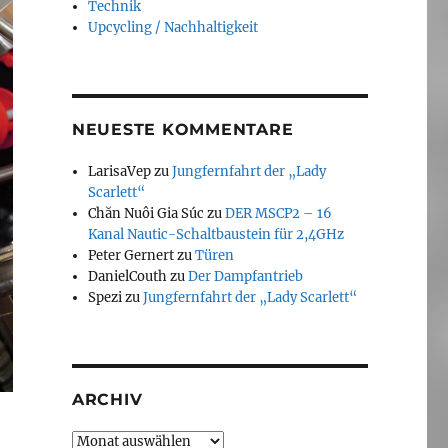
Technik
Upcycling / Nachhaltigkeit
NEUESTE KOMMENTARE
LarisaVep
zu
Jungfernfahrt der „Lady
Scarlett“
Chăn Nuôi Gia Súc
zu
DER MSCP2 – 16
Kanal Nautic-Schaltbaustein für 2,4GHz
Peter Gernert
zu
Türen
DanielCouth
zu
Der Dampfantrieb
Spezi
zu
Jungfernfahrt der „Lady Scarlett“
ARCHIV
Archiv