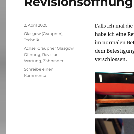
Revisionsöffnung
Veröffentlicht
2. April 2020
Falls ich mal di
am
Kategorien
Glasgow (Graupner)
,
habe ich eine R
Technik
im normalen Bet
Schlagwörter
Achse
,
Graupner Glasgow
,
dem Befestigung
Öffnung
,
Revision
,
verschlossen.
Wartung
,
Zahnräder
Schreibe einen
zu
Kommentar
Revisionsöffnung