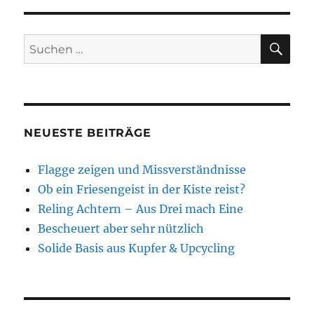
Wasser
SU
Suchen
nach:
NEUESTE BEITRÄGE
Flagge zeigen und Missverständnisse
Ob ein Friesengeist in der Kiste reist?
Reling Achtern – Aus Drei mach Eine
Bescheuert aber sehr nützlich
Solide Basis aus Kupfer & Upcycling