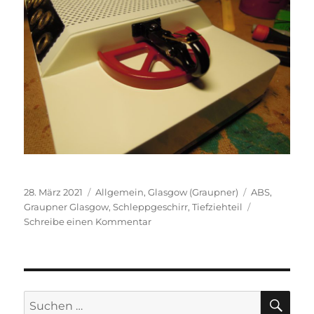
Veröffentlicht
Kategorien
Schlagwörter
28. März 2021
Allgemein
,
Glasgow (Graupner)
ABS
,
am
Graupner Glasgow
,
Schleppgeschirr
,
Tiefziehteil
zu
Schreibe einen Kommentar
Abschleppen
SU
Suchen