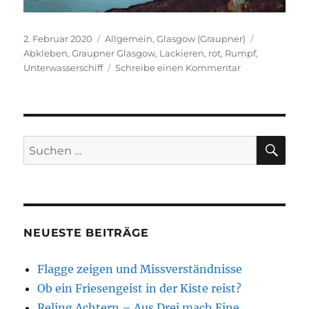
Veröffentlicht
Kategorien
Schlagwört
2. Februar 2020
Allgemein
,
Glasgow (Graupner)
am
Abkleben
,
Graupner Glasgow
,
Lackieren
,
rot
,
Rumpf
,
zu
Unterwasserschiff
Schreibe einen Kommentar
Ich
sehe
rot
SU
Suchen
nach:
NEUESTE BEITRÄGE
Flagge zeigen und Missverständnisse
Ob ein Friesengeist in der Kiste reist?
Reling Achtern – Aus Drei mach Eine