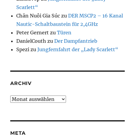
Scarlett“
Chăn Nuôi Gia Súc
zu
DER MSCP2 – 16 Kanal
Nautic-Schaltbaustein für 2,4GHz
Peter Gernert
zu
Türen
DanielCouth
zu
Der Dampfantrieb
Spezi
zu
Jungfernfahrt der „Lady Scarlett“
ARCHIV
Archiv
META