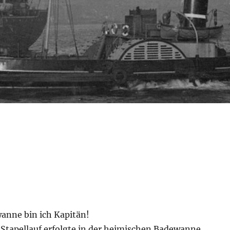
anne bin ich Kapitän!
 Stapellauf erfolgte in der heimischen Badewanne.