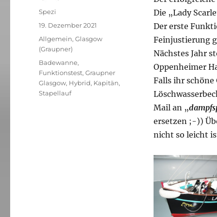
Autor
Spezi
Die „Lady Scarle
Veröffentlicht
19. Dezember 2021
Der erste Funkti
am
Kategorien
Allgemein
,
Glasgow
Feinjustierung g
(Graupner)
Nächstes Jahr st
Schlagwörter
Badewanne
,
Oppenheimer Ha
Funktionstest
,
Graupner
Falls ihr schön
Glasgow
,
Hybrid
,
Kapitän
,
Stapellauf
Löschwasserbeck
Mail an „
dampfsp
ersetzen ;-)) Üb
nicht so leicht 