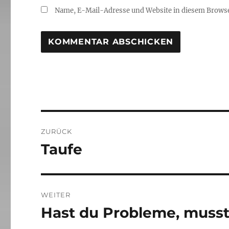
Name, E-Mail-Adresse und Website in diesem Brows
Beitragsnavigation
ZURÜCK
Taufe
Vorheriger
Beitrag:
WEITER
Hast du Probleme, musst 
Nächster
Beitrag: