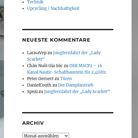
Technik
Upcycling / Nachhaltigkeit
NEUESTE KOMMENTARE
LarisaVep
zu
Jungfernfahrt der „Lady
Scarlett“
Chăn Nuôi Gia Súc
zu
DER MSCP2 – 16
Kanal Nautic-Schaltbaustein für 2,4GHz
Peter Gernert
zu
Türen
DanielCouth
zu
Der Dampfantrieb
Spezi
zu
Jungfernfahrt der „Lady Scarlett“
ARCHIV
Archiv