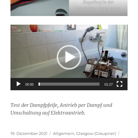
Stapellauf in der
heimischen Badewanne.
Video-
Player
00:00
01:27
Test der Dampfpfeife, Antrieb per Dampf und
Umschaltung auf Elektroantrieb.
Veröffentlicht
Kategorien
Schlagw
19. Dezember 2021
Allgemein
,
Glasgow (Graupner)