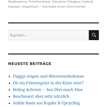
am
Badewanne
,
Funktionstest
,
Graupner Glasgow
,
Hybrid
,
zu
Kapitän
,
Stapellauf
Schreibe einen Kommentar
Stapellauf
SU
Suchen
nach:
NEUESTE BEITRÄGE
Flagge zeigen und Missverständnisse
Ob ein Friesengeist in der Kiste reist?
Reling Achtern – Aus Drei mach Eine
Bescheuert aber sehr nützlich
Solide Basis aus Kupfer & Upcycling