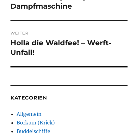
Beitrag:
Dampfmaschine
WEITER
Holla die Waldfee! – Werft-
Nächster
Beitrag:
Unfall!
KATEGORIEN
Allgemein
Borkum (Krick)
Buddelschiffe