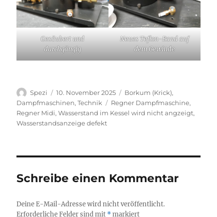
Gesäubert und
Neues Teflon-Band auf
durchgängig
dem Gewinde
Autor
Veröffentlicht
Kategorien
Spezi
10. November 2025
Borkum (Krick)
,
am
Schlagwörter
Dampfmaschinen
,
Technik
Regner Dampfmaschine
,
Regner Midi
,
Wasserstand im Kessel wird nicht angzeigt
,
Wasserstandsanzeige defekt
Schreibe einen Kommentar
Deine E-Mail-Adresse wird nicht veröffentlicht.
Erforderliche Felder sind mit
*
markiert