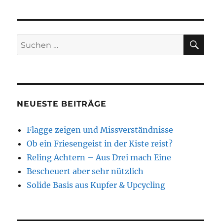
hoch
steht
das
Wasser
SU
Suchen
im
nach:
Kessel?
NEUESTE BEITRÄGE
Flagge zeigen und Missverständnisse
Ob ein Friesengeist in der Kiste reist?
Reling Achtern – Aus Drei mach Eine
Bescheuert aber sehr nützlich
Solide Basis aus Kupfer & Upcycling