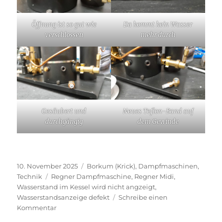
Öffnung ist so gut wie
Da kommt kein Wasser
verschlossen
mehr durch
Gesäubert und
Neues Teflon-Band auf
durchgängig
dem Gewinde
Veröffentlicht
Kategorien
10. November 2025
Borkum (Krick)
,
Dampfmaschinen
,
am
Schlagwörter
Technik
Regner Dampfmaschine
,
Regner Midi
,
Wasserstand im Kessel wird nicht angzeigt
,
Wasserstandsanzeige defekt
Schreibe einen
zu
Kommentar
Wie