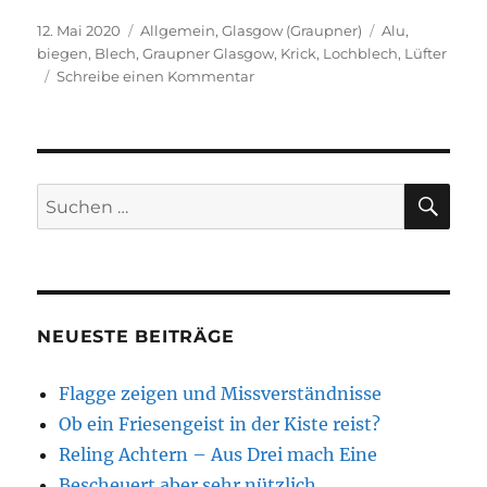
Veröffentlicht
Kategorien
Schlagwörter
12. Mai 2020
Allgemein
,
Glasgow (Graupner)
Alu
,
am
biegen
,
Blech
,
Graupner Glasgow
,
Krick
,
Lochblech
,
Lüfter
zu
Schreibe einen Kommentar
Rede
kein
Blech,
biege
es
SU
Suchen
!
nach:
NEUESTE BEITRÄGE
Flagge zeigen und Missverständnisse
Ob ein Friesengeist in der Kiste reist?
Reling Achtern – Aus Drei mach Eine
Bescheuert aber sehr nützlich