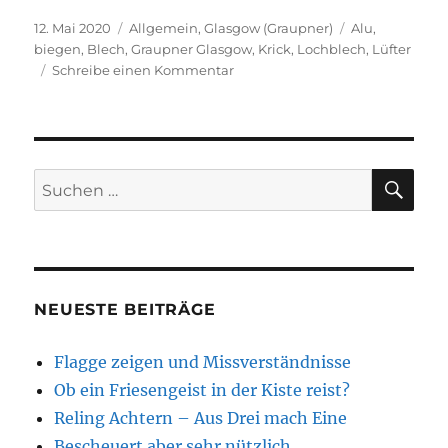
Veröffentlicht
Kategorien
Schlagwörter
12. Mai 2020
Allgemein
,
Glasgow (Graupner)
Alu
,
am
biegen
,
Blech
,
Graupner Glasgow
,
Krick
,
Lochblech
,
Lüfter
zu
Schreibe einen Kommentar
Rede
kein
Blech,
biege
es
SU
Suchen
!
nach:
NEUESTE BEITRÄGE
Flagge zeigen und Missverständnisse
Ob ein Friesengeist in der Kiste reist?
Reling Achtern – Aus Drei mach Eine
Bescheuert aber sehr nützlich