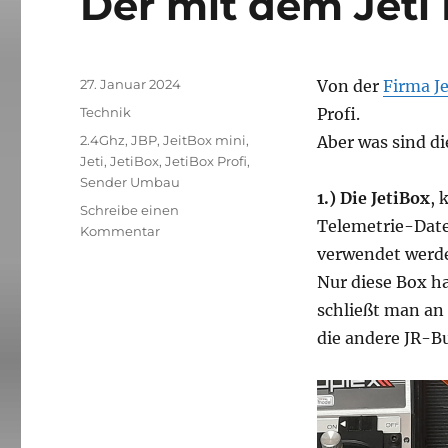
Der mit dem Jeti
Veröffentlicht
27. Januar 2024
Von der
Firma J
am
Kategorien
Technik
Profi.
Schlagwörter
2.4Ghz
,
JBP
,
JeitBox mini
,
Aber was sind d
Jeti
,
JetiBox
,
JetiBox Profi
,
Sender Umbau
1.)
Die JetiBox
, 
Schreibe einen
Telemetrie-Dat
zu
Kommentar
Der
verwendet werd
mit
Nur diese Box h
dem
schließt man an
Jeti
Boxt
die andere JR-B