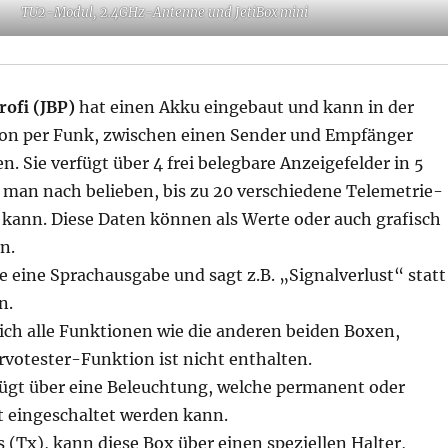
TU2-Modul, 2.4GHz-Antenne und JetiBox mini
rofi (JBP)
hat einen Akku eingebaut und kann in der
on per Funk, zwischen einen Sender und Empfänger
n. Sie verfügt über 4 frei belegbare Anzeigefelder in 5
s man nach belieben, bis zu 20 verschiedene Telemetrie-
kann. Diese Daten können als Werte oder auch grafisch
n.
 eine Sprachausgabe und sagt z.B. „Signalverlust“ statt
n.
ich alle Funktionen wie die anderen beiden Boxen,
ervotester-Funktion ist nicht enthalten.
fügt über eine Beleuchtung, welche permanent oder
t eingeschaltet werden kann.
(Tx), kann diese Box über einen speziellen Halter,