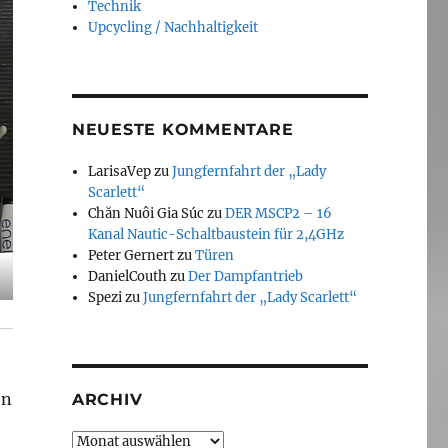
Technik
Upcycling / Nachhaltigkeit
NEUESTE KOMMENTARE
LarisaVep
zu
Jungfernfahrt der „Lady
Scarlett“
Chăn Nuôi Gia Súc
zu
DER MSCP2 – 16
Kanal Nautic-Schaltbaustein für 2,4GHz
Peter Gernert
zu
Türen
DanielCouth
zu
Der Dampfantrieb
Spezi
zu
Jungfernfahrt der „Lady Scarlett“
en
ARCHIV
Archiv