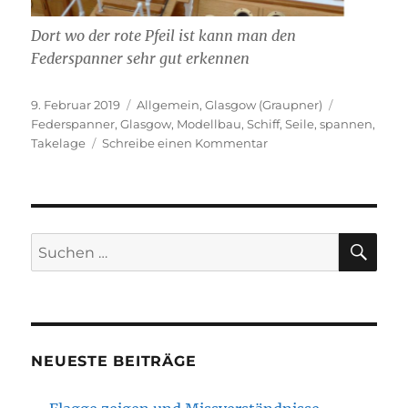
Dort wo der rote Pfeil ist kann man den
Federspanner sehr gut erkennen
Veröffentlicht
Kategorien
Schlagwört
9. Februar 2019
Allgemein
,
Glasgow (Graupner)
am
Federspanner
,
Glasgow
,
Modellbau
,
Schiff
,
Seile
,
spannen
,
zu
Takelage
Schreibe einen Kommentar
Seile
automatisch
nachspannen
SU
Suchen
nach:
NEUESTE BEITRÄGE