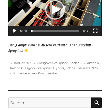
00:00
00:21
Der „Dampf“ kam bei diesem Testlauf aus der Druckluft-
Spraydose
Veröffentlicht
Kategorien
Schlagwörter
23. Januar 2019
Glasgow (Graupner)
,
Technik
Antrieb
,
am
Dampf
,
Glasgow
,
Graupner
,
Hybrid
,
Schnellbausatz 2126
zu
Schreibe einen Kommentar
Dampf-
Hybrid-
Antrieb
SU
Suchen
nach: