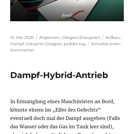
Passt!
Veröffentlicht
Kategorien
Schlagwörter
10. Mai 2020
Allgemein
,
Glasgow (Graupner)
Aufbau
,
am
Dampf
,
Graupner Glasgow
,
paddle tug
Schreibe einen
zu
Kommentar
Darauf
kann
man
Dampf-Hybrid-Antrieb
aufbauen…
In Ermanglung eines Maschinisten an Bord,
könnte einem im „Eifer des Gefechts“
eventuell doch mal der Dampf ausgehen (Falls
das Wasser oder das Gas im Tank leer sind),