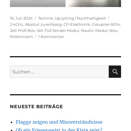
Sender
Veröffentlicht
Kategorien
Schlagwör
16. Juli 2024
Technik
,
Upcycling / Nachhaltigkeit
am
2.4Ghz
,
Absolut zuverlässig
,
CP-Elektronik
,
Graupner 6014
,
Jeti Profi Box
,
Jeti TU2 Sender Modul
,
Nautic-Modul
,
Neu
,
zu
Poltermann
1 Kommentar
DER
MSCP2
–
16
Kanal
SU
Suchen
Nautic-
nach:
Schaltbaustein
für
2,4GHz
NEUESTE BEITRÄGE
Flagge zeigen und Missverständnisse
Ob ein Friesengeist in der Kiste reist?