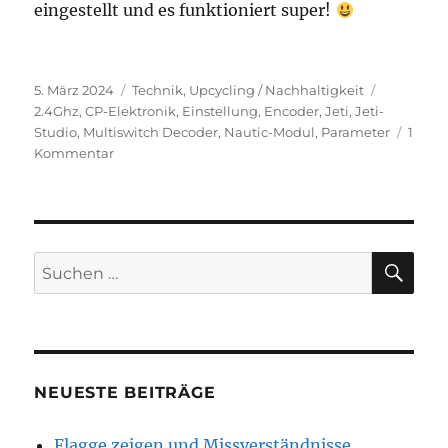
eingestellt und es funktioniert super!
Veröffentlicht
Kategorien
Schlagwör
5. März 2024
Technik
,
Upcycling / Nachhaltigkeit
am
2.4Ghz
,
CP-Elektronik
,
Einstellung
,
Encoder
,
Jeti
,
Jeti-
Studio
,
Multiswitch Decoder
,
Nautic-Modul
,
Parameter
1
zu
Kommentar
Nautic-
Schaltbaustein
&
Jeti
2,4GHz
SU
Suchen
nach:
NEUESTE BEITRÄGE
Flagge zeigen und Missverständnisse